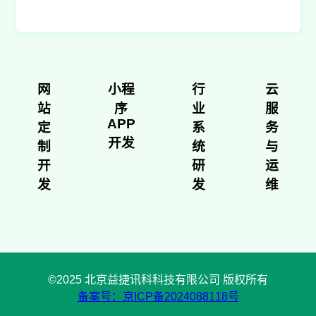
网
小程
行
云
站
序
业
服
APP
定
系
务
开发
制
统
与
开
研
运
发
发
维
©2025 北京益捷讯科科技有限公司 版权所有
备案号：京ICP备2024088118号